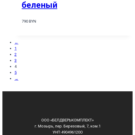
беленый
790 BYN
←
1
2
3
4
5
→
ООО «БЕЛДВЕРЬКОМПЛЕКТ»
г. Мозырь, пер. Березовый, 7, ком.1
УНП 490496120О