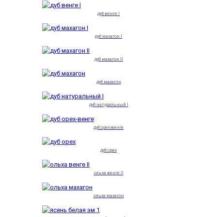
дуб венге I
дуб махагон I
дуб махагон II
дуб махагон
дуб натуральный I
дуб орех-венге
дуб орех
ольха венге II
ольха махагон