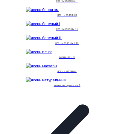
ясень белая эм 1
ясень белая эм
ясень беленый I
ясень беленый III
ясень венге
ясень махагон
ясень натуральный