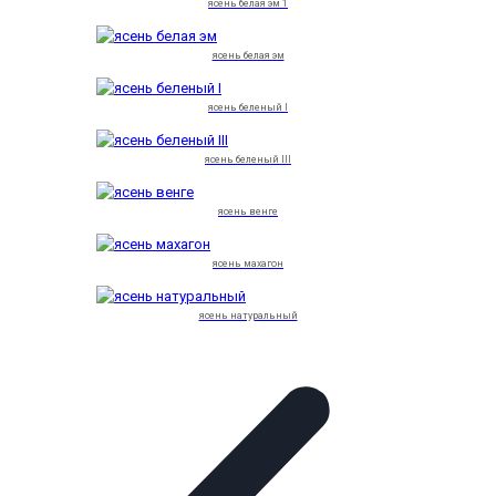
ясень белая эм 1
ясень белая эм
ясень беленый I
ясень беленый III
ясень венге
ясень махагон
ясень натуральный