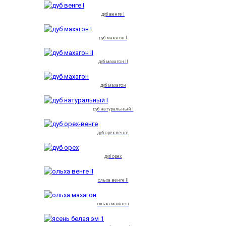
дуб венге I
дуб махагон I
дуб махагон II
дуб махагон
дуб натуральный I
дуб орех-венге
дуб орех
ольха венге II
ольха махагон