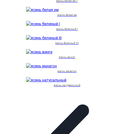
ясень белая эм 1
ясень белая эм
ясень беленый I
ясень беленый III
ясень венге
ясень махагон
ясень натуральный