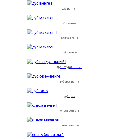
дуб венге I
дуб махагон I
дуб махагон II
дуб махагон
дуб натуральный I
дуб орех-венге
дуб орех
ольха венге II
ольха махагон