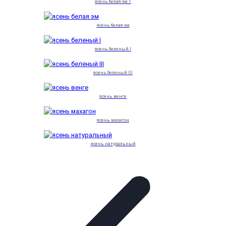
ясень белая эм 1
ясень белая эм
ясень беленый I
ясень беленый III
ясень венге
ясень махагон
ясень натуральный