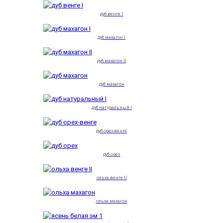
дуб венге I
дуб махагон I
дуб махагон II
дуб махагон
дуб натуральный I
дуб орех-венге
дуб орех
ольха венге II
ольха махагон