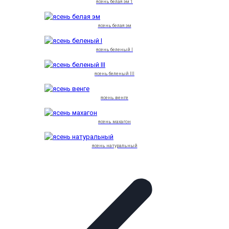
ясень белая эм 1
ясень белая эм
ясень беленый I
ясень беленый III
ясень венге
ясень махагон
ясень натуральный