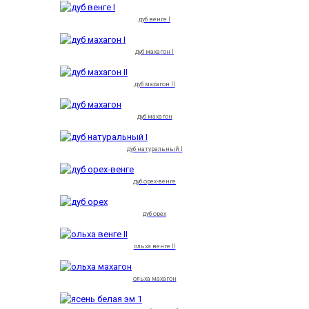
дуб венге I
дуб махагон I
дуб махагон II
дуб махагон
дуб натуральный I
дуб орех-венге
дуб орех
ольха венге II
ольха махагон